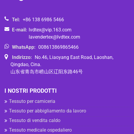
Tel:
+86 138 6986 5466
E-mail:
lvdtex@vip.163.com
lavendertex@lvdtex.com
WhatsApp:
008613869865466
Indirizzo:
No.46, Liaoyang East Road, Laoshan,
Qingdao, Cina.
山东省青岛市崂山区辽阳东路46号
I NOSTRI PRODOTTI
Tessuto per camiceria
Tessuto per abbigliamento da lavoro
Tessuto di vendita caldo
Tessuto medicale ospedaliero