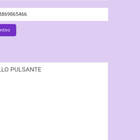
3869865466
entivo
LLO PULSANTE