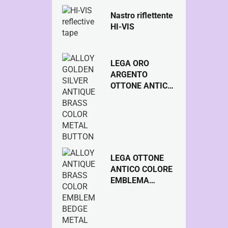
Nastro riflettente
HI-VIS
LEGA ORO
ARGENTO
OTTONE ANTICO
COLORE
METALLO
PULSANTE
LEGA OTTONE
ANTICO COLORE
EMBLEMA
BEDGE BEDGE
PULSANTE IN
METALLO