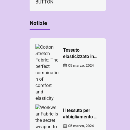
Notizie
Tessuto
elasticizzato in
cotone: il per...
05 marzo, 2024
Il tessuto per
abbigliamento da
lavoro è il
05 marzo, 2024
segreto ...