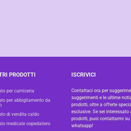
TRI PRODOTTI
ISCRIVICI
Contattaci ora per suggerimen
to per camiceria
suggerimenti e le ultime notiz
to per abbigliamento da
prodotti, oltre a offerte specia
o
esclusive. Se sei interessato 
to di vendita caldo
prodotti, puoi contattarmi su
to medicale ospedaliero
whatsapp!