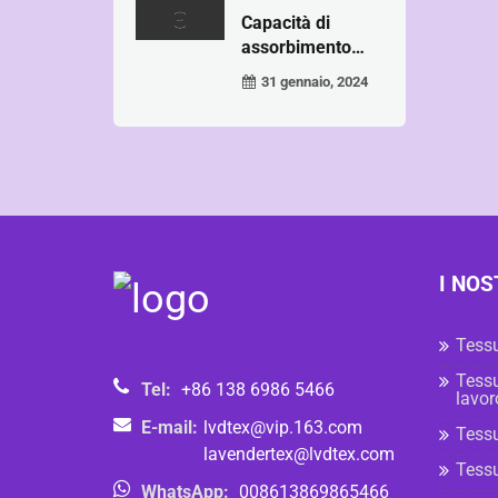
Capacità di
assorbimento
dell'umidità ...
31 gennaio, 2024
I NOS
Tessu
Tessu
Tel:
+86 138 6986 5466
lavor
E-mail:
lvdtex@vip.163.com
Tessu
lavendertex@lvdtex.com
Tessu
WhatsApp:
008613869865466