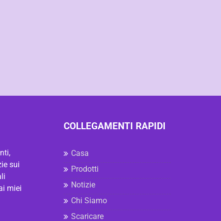
COLLEGAMENTI RAPIDI
ti,
Casa
ie sui
Prodotti
li
Notizie
ai miei
Chi Siamo
Scaricare