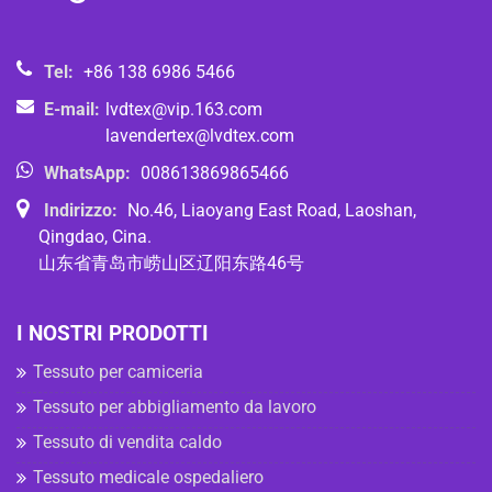
Tel:
+86 138 6986 5466
E-mail:
lvdtex@vip.163.com
lavendertex@lvdtex.com
WhatsApp:
008613869865466
Indirizzo:
No.46, Liaoyang East Road, Laoshan,
Qingdao, Cina.
山东省青岛市崂山区辽阳东路46号
I NOSTRI PRODOTTI
Tessuto per camiceria
Tessuto per abbigliamento da lavoro
Tessuto di vendita caldo
Tessuto medicale ospedaliero