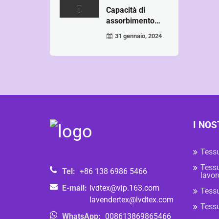
Capacità di
assorbimento
dell'umidità ...
31 gennaio, 2024
I NOS
Tessu
Tessu
Tel:
+86 138 6986 5466
lavor
E-mail:
lvdtex@vip.163.com
Tessu
lavendertex@lvdtex.com
Tessu
WhatsApp:
008613869865466