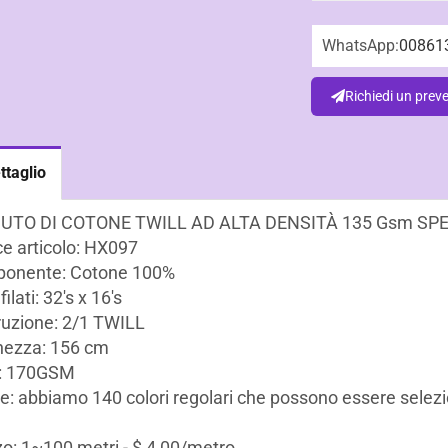
WhatsApp:
00861
Richiedi un prev
ttaglio
UTO DI COTONE TWILL AD ALTA DENSITÀ 135 Gsm SP
e articolo: HX097
onente: Cotone 100%
 filati: 32's x 16's
uzione: 2/1 TWILL
hezza: 156 cm
: 170GSM
e: abbiamo 140 colori regolari che possono essere selezi
o: 1~100 metri - $ 4,00/metro