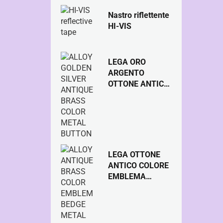
Nastro riflettente
HI-VIS
LEGA ORO
ARGENTO
OTTONE ANTICO
COLORE
METALLO
PULSANTE
LEGA OTTONE
ANTICO COLORE
EMBLEMA
BEDGE BEDGE
PULSANTE IN
METALLO