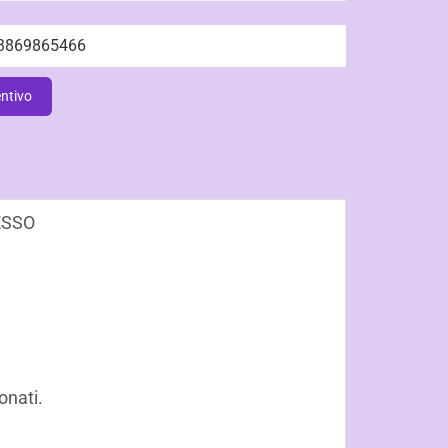
3869865466
entivo
ESSO
onati.