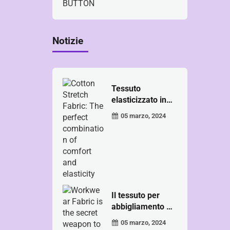
Notizie
Tessuto
elasticizzato in
cotone: il per...
05 marzo, 2024
Il tessuto per
abbigliamento da
lavoro è il
05 marzo, 2024
segreto ...