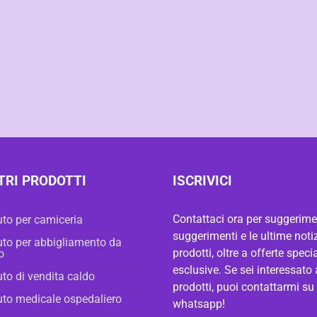
TRI PRODOTTI
ISCRIVICI
Contattaci ora per suggerimen
to per camiceria
suggerimenti e le ultime notiz
to per abbigliamento da
prodotti, oltre a offerte specia
o
esclusive. Se sei interessato 
to di vendita caldo
prodotti, puoi contattarmi su
to medicale ospedaliero
whatsapp!