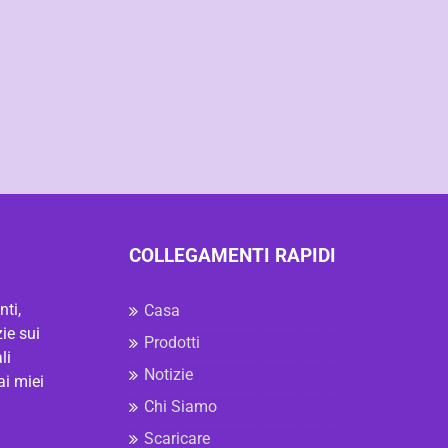
COLLEGAMENTI RAPIDI
ti,
Casa
ie sui
Prodotti
li
Notizie
ai miei
Chi Siamo
Scaricare