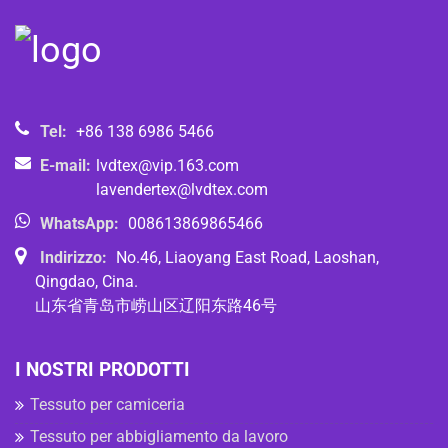
Tel:
+86 138 6986 5466
E-mail:
lvdtex@vip.163.com
lavendertex@lvdtex.com
WhatsApp:
008613869865466
Indirizzo:
No.46, Liaoyang East Road, Laoshan,
Qingdao, Cina.
山东省青岛市崂山区辽阳东路46号
I NOSTRI PRODOTTI
Tessuto per camiceria
Tessuto per abbigliamento da lavoro